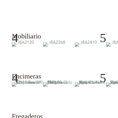
4
5
Mobiliario
4
5
Encimeras
Fregaderos