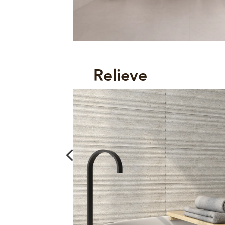
Relieve
4