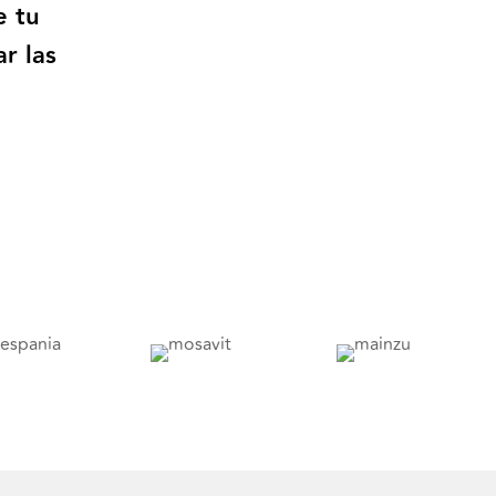
e tu
r las