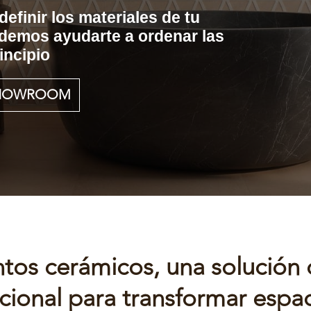
efinir los materiales de tu
odemos ayudarte a ordenar las
incipio
 SHOWROOM
tos cerámicos, una solución 
cional para transformar espa