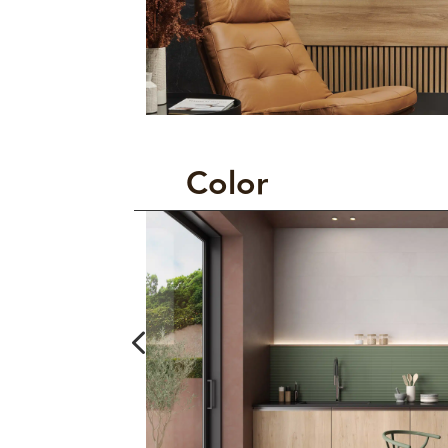
Color
4