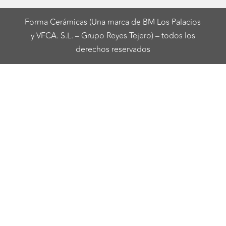
Forma Cerámicas (Una marca de BM Los Palacios
y VFCA. S.L. – Grupo Reyes Tejero) – todos los
derechos reservados